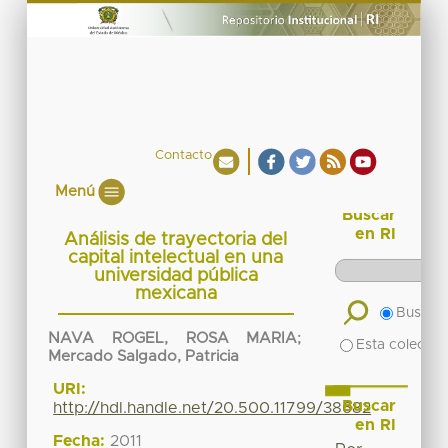
Contacto
Menú
Buscar
en RI
Análisis de trayectoria del
capital intelectual en una
universidad pública
mexicana
Buscar 
NAVA ROGEL, ROSA MARIA
;
Esta colecció
Mercado Salgado, Patricia
URI:
Buscar
http://hdl.handle.net/20.500.11799/38682
en RI
Fecha:
2011