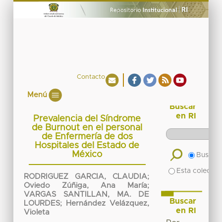
Contacto
Menú
Buscar
en RI
Prevalencia del Síndrome
de Burnout en el personal
de Enfermería de dos
Hospitales del Estado de
México
Buscar 
Esta colecció
RODRIGUEZ GARCIA, CLAUDIA
;
Oviedo Zúñiga, Ana María
;
VARGAS SANTILLAN, MA. DE
Buscar
LOURDES
;
Hernández Velázquez,
en RI
Violeta