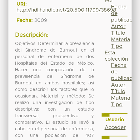
Por
URI:
Fecha
http://hdl.handle.net/20.500.11799/38698
de
publicación
Fecha:
2009
Autor
Título
Descripción:
Materia
Objetivos: Determinar la prevalencia
Tipo
del Síndrome de Burnout en el
Esta
personal de enfermería de dos
colección
Hospitales del Estado de México.
Fecha
Hacer una comparación de la
de
prevalencia del Síndrome de
publicación
Burnout en ambos hospitales; así
Autor
como describir los factores que lo
Título
ocasionan. Material y método: Se
Materia
realizó una investigación de tipo
Tipo
descriptiva; con un estudio
transversal, prospectivo y
Usuario
comparativo. El estudio se llevó a
Acceder
cabo en el personal de enfermería,
con una población de 407