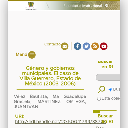
Contacto
Menú
Buscar
en RI
Género y gobiernos
municipales. El caso de
Villa Guerrero, Estado de
México (2003-2006)
Buscar 
Vélez Bautista, Ma Guadalupe
Esta colecció
Graciela
;
MARTINEZ ORTEGA,
JUAN IVAN
Buscar
URI:
en RI
http://hdl.handle.net/20.500.11799/38723