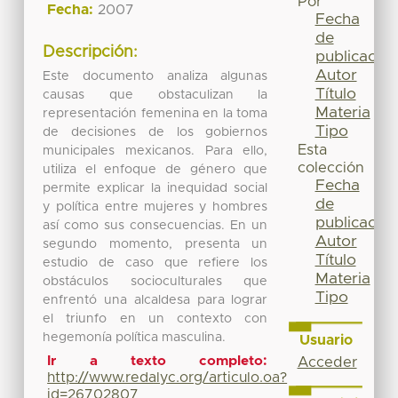
Por
Fecha:
2007
Fecha
de
Descripción:
publicación
Autor
Este documento analiza algunas
Título
causas que obstaculizan la
Materia
representación femenina en la toma
Tipo
de decisiones de los gobiernos
Esta
municipales mexicanos. Para ello,
colección
utiliza el enfoque de género que
Fecha
permite explicar la inequidad social
de
y política entre mujeres y hombres
publicación
así como sus consecuencias. En un
Autor
segundo momento, presenta un
Título
estudio de caso que refiere los
Materia
obstáculos socioculturales que
Tipo
enfrentó una alcaldesa para lograr
el triunfo en un contexto con
hegemonía política masculina.
Usuario
Ir a texto completo:
Acceder
http://www.redalyc.org/articulo.oa?
id=26702807