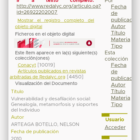
Ir a texto completo:
Por
http://www.redalyc.org/articulo.oa?
Fecha
id=26922202007
de
publicación
Mostrar el registro completo del
Autor
objeto digital
Título
Ficheros en el objeto digital
Materia
Tipo
Esta
Este ítem aparece en la(s) siguiente(s)
colección(ones)
colección
[10019]
Fecha
Conacyt
Artículos publicados en revistas
de
[4450]
arbitradas de Redalyc.org
publicación
Visualización del Documento
Autor
Título
Título
Materia
Vulnerabilidad y desafilación social:
Tipo
Genealogía, metamorfosis y sioportes
del Individuo
Autor
Usuario
ARTEAGA BOTELLO, NELSON
Acceder
Fecha de publicación
2010