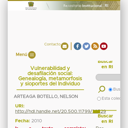
Contacto
Menú
Buscar
en RI
Vulnerabilidad y
desafilación social:
Genealogía, metamorfosis
y sioportes del Individuo
Buscar 
ARTEAGA BOTELLO, NELSON
Esta colecció
URI:
http://hdl.handle.net/20.500.11799/38729
Buscar
Fecha:
2010
en RI