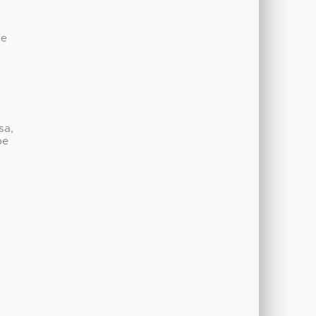
de
sa,
be