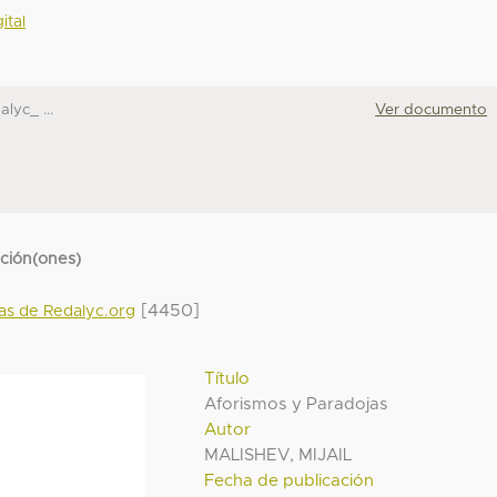
ital
alyc_ ...
Ver documento
cción(ones)
[4450]
das de Redalyc.org
Título
Aforismos y Paradojas
Autor
MALISHEV, MIJAIL
Fecha de publicación