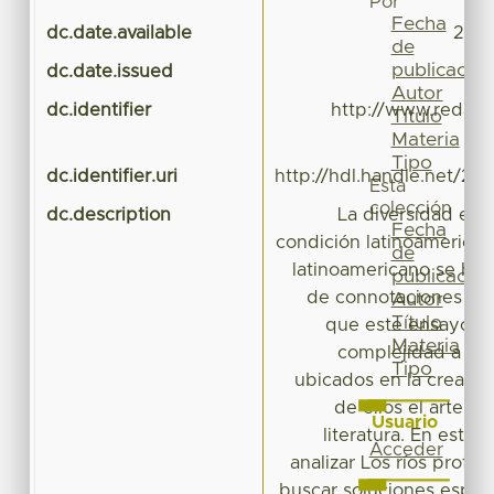
Por
Fecha
dc.date.available
2016
de
publicación
dc.date.issued
Autor
dc.identifier
http://www.redalyc
Título
Materia
Tipo
dc.identifier.uri
http://hdl.handle.net/20
Esta
colección
dc.description
La diversidad exis
Fecha
condición latinoamerican
de
latinoamericano se ha c
publicación
de connotaciones insu
Autor
Título
que este ensayo pr
Materia
complejidad a par
Tipo
ubicados en la creació
de ellos el arte, e
Usuario
literatura. En este 
Acceder
analizar Los ríos profun
buscar soluciones específ