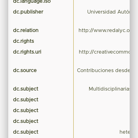
dc.language.iso
dc.publisher
Universidad Autónom
dc.relation
http://www.redalyc.org/
dc.rights
dc.rights.uri
http://creativecommons.
dc.source
Contribuciones desde C
dc.subject
Multidisciplinarias (
dc.subject
se
dc.subject
dc.subject
dc.subject
heterog