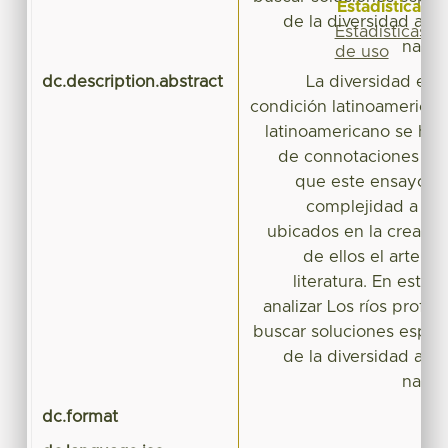
Estadísticas
de la diversidad a pa
Estadísticas
narrat
de uso
dc.description.abstract
La diversidad exis
condición latinoamerican
latinoamericano se ha c
de connotaciones insu
que este ensayo pr
complejidad a par
ubicados en la creació
de ellos el arte, e
literatura. En este 
analizar Los ríos profun
buscar soluciones específ
de la diversidad a pa
narrat
dc.format