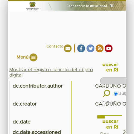
Contacto
Menú
Buscar
Mostrar el registro sencillo del objeto
en RI
digital
dc.contributor.author
GARDUÑO OROP
Buscar 
Esta colecció
dc.creator
GARDUÑO OROP
Buscar
dc.date
en RI
dc.date.accessioned
2016