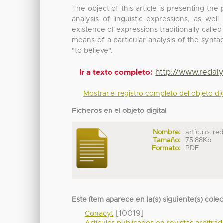
The object of this article is presenting the
analysis of linguistic expressions, as well
existence of expressions traditionally called
means of a particular analysis of the synt
"to believe".
http://www.redal
Ir a texto completo:
Mostrar el registro completo del objeto dig
Ficheros en el objeto digital
Nombre:
artículo_red
Tamaño:
75.88Kb
Formato:
PDF
Este ítem aparece en la(s) siguiente(s) cole
[10019]
Conacyt
Artículos publicados en revistas arbitra