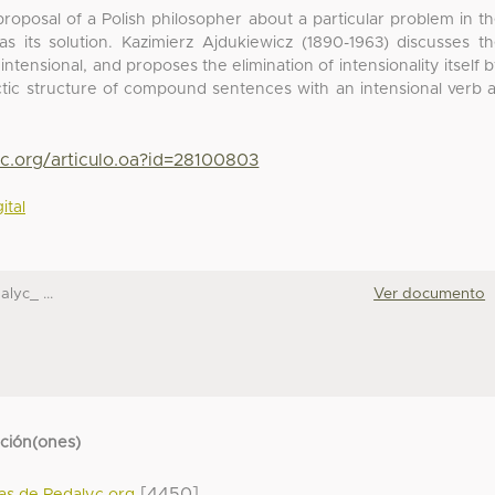
 proposal of a Polish philosopher about a particular problem in t
 as its solution. Kazimierz Ajdukiewicz (1890-1963) discusses t
 intensional, and proposes the elimination of intensionality itself 
actic structure of compound sentences with an intensional verb 
yc.org/articulo.oa?id=28100803
ital
alyc_ ...
Ver documento
cción(ones)
[4450]
das de Redalyc.org