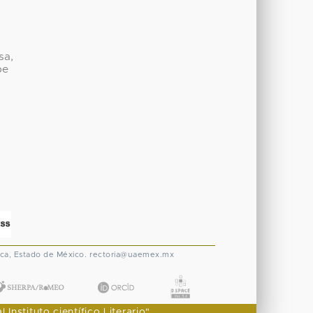
sa,
be
ca, Estado de México.
rectoria@uaemex.mx
nstituto científico Literario"