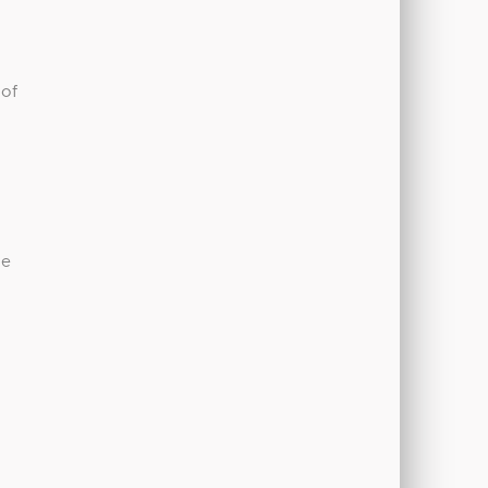
 of
de