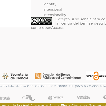
identity
intensional
intensionality
Excepto si se señala otra co
la licencia del ítem se descri
como openAccess
co
Instituto Literario #100. Col. Centro
C.P. 50000. Tel. (01-722) 2262300
Tolu
CONACYT
eso de la científica y académica Elena Cárdenas Guerrero al I