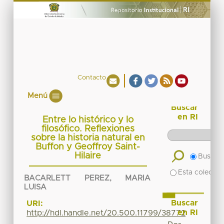
Contacto
Menú
Buscar
en RI
Entre lo histórico y lo
filosófico. Reflexiones
sobre la historia natural en
Buffon y Geoffroy Saint-
Hilaire
Buscar 
Esta colecció
BACARLETT PEREZ, MARIA
LUISA
Buscar
URI:
en RI
http://hdl.handle.net/20.500.11799/38772