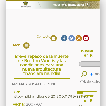
Contacto
Menú
Buscar
en RI
Breve repaso de la muerte
de Bretton Woods y las
condiciones para una
nueva arquitectura
financiera mundial
Buscar 
Esta colecció
ARENAS ROSALES, RENE
URI:
Buscar
http://hdl.handle.net/20.500.11799/38780
en RI
Fecha:
2007-07