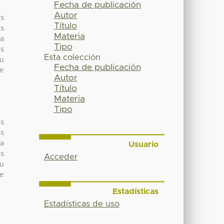
Fecha de publicación
Autor
es
Título
es
Materia
la
Tipo
as
Esta colección
su
Fecha de publicación
ue
Autor
Título
Materia
Tipo
es
es
la
Usuario
as
Acceder
su
ue
Estadísticas
Estadísticas de uso