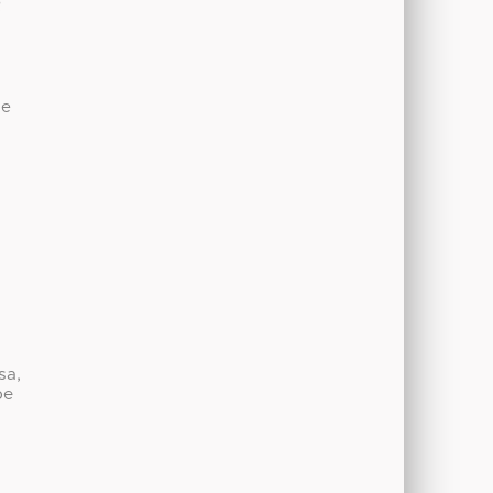
R
de
sa,
be