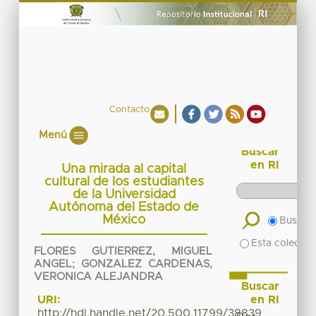
Contacto
Menú
Buscar
en RI
Una mirada al capital
cultural de los estudiantes
de la Universidad
Autónoma del Estado de
México
Buscar 
Esta colecció
FLORES GUTIERREZ, MIGUEL
ANGEL
;
GONZALEZ CARDENAS,
VERONICA ALEJANDRA
Buscar
en RI
URI:
http://hdl.handle.net/20.500.11799/38839