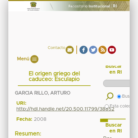
Contacto
Menú
Buscar
en RI
El origen griego del
caduceo: Esculapio
GARCIA RILLO, ARTURO
Buscar 
URI:
Esta colecció
http://hdl.handle.net/20.500.11799/38852
Fecha:
2008
Buscar
en RI
Resumen: