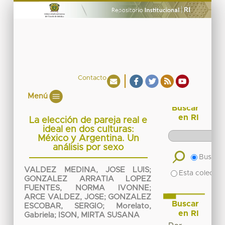
Contacto
Menú
Buscar
en RI
La elección de pareja real e
ideal en dos culturas:
México y Argentina. Un
análisis por sexo
Buscar 
VALDEZ MEDINA, JOSE LUIS
;
Esta colecció
GONZALEZ ARRATIA LOPEZ
FUENTES, NORMA IVONNE
;
ARCE VALDEZ, JOSE
;
GONZALEZ
Buscar
ESCOBAR, SERGIO
;
Morelato,
en RI
Gabriela
;
ISON, MIRTA SUSANA