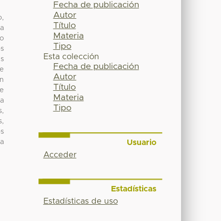
Fecha de publicación
Autor
o,
Título
la
Materia
ro
Tipo
os
Esta colección
es
Fecha de publicación
se
Autor
en
Título
de
Materia
ca
Tipo
s,
,
os
Usuario
ra
Acceder
Estadísticas
Estadísticas de uso