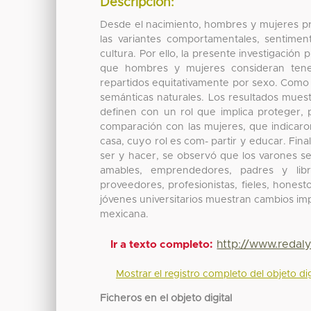
Descripción:
Desde el nacimiento, hombres y mujeres pre
las variantes comportamentales, sentimen
cultura. Por ello, la presente investigació
que hombres y mujeres consideran tener
repartidos equitativamente por sexo. Como i
semánticas naturales. Los resultados muest
definen con un rol que implica proteger, 
comparación con las mujeres, que indicaro
casa, cuyo rol es com- partir y educar. Fina
ser y hacer, se observó que los varones se 
amables, emprendedores, padres y libr
proveedores, profesionistas, fieles, honest
jóvenes universitarios muestran cambios imp
mexicana.
http://www.redal
Ir a texto completo:
Mostrar el registro completo del objeto dig
Ficheros en el objeto digital