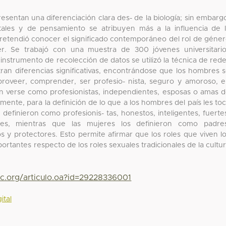
sentan una diferenciación clara des- de la biología; sin embarg
tales y de pensamiento se atribuyen más a la influencia de 
n pretendió conocer el significado contemporáneo del rol de géne
. Se trabajó con una muestra de 300 jóvenes universitari
nstrumento de recolección de datos se utilizó la técnica de red
ran diferencias significativas, encontrándose que los hombres 
proveer, comprender, ser profesio- nista, seguro y amoroso, 
n verse como profesionistas, independientes, esposas o amas 
lmente, para la definición de lo que a los hombres del país les to
definieron como profesionis- tas, honestos, inteligentes, fuerte
es, mientras que las mujeres los definieron como padres
os y protectores. Esto permite afirmar que los roles que viven l
ortantes respecto de los roles sexuales tradicionales de la cultu
yc.org/articulo.oa?id=29228336001
ital