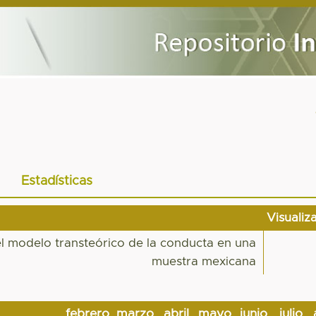
Estadísticas
Visualiz
el modelo transteórico de la conducta en una
muestra mexicana
febrero
marzo
abril
mayo
junio
julio