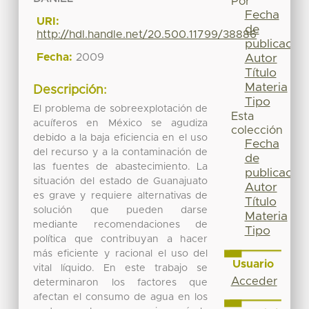
Por
Fecha
URI:
de
http://hdl.handle.net/20.500.11799/38886
publicación
Fecha:
2009
Autor
Título
Materia
Descripción:
Tipo
El problema de sobreexplotación de
Esta
acuíferos en México se agudiza
colección
debido a la baja eficiencia en el uso
Fecha
del recurso y a la contaminación de
de
las fuentes de abastecimiento. La
publicación
situación del estado de Guanajuato
Autor
es grave y requiere alternativas de
Título
solución que pueden darse
Materia
mediante recomendaciones de
Tipo
política que contribuyan a hacer
más eficiente y racional el uso del
Usuario
vital líquido. En este trabajo se
Acceder
determinaron los factores que
afectan el consumo de agua en los