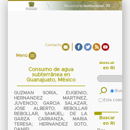
Contacto
Menú
Buscar
en RI
Consumo de agua
subterránea en
Guanajuato, México
Buscar 
GUZMAN SORIA, EUGENIO
;
HERNANDEZ MARTINEZ,
Esta colecció
JUVENCIO
;
GARCIA SALAZAR,
JOSE ALBERTO
;
REBOLLAR
REBOLLAR, SAMUEL
;
DE LA
Buscar
GARZA CARRANZA, MARIA
en RI
TERESA
;
HERNANDEZ SOTO,
DANIEL