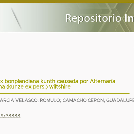
ix bonplandiana kunth causada por Alternaría
a (kunze ex pers.) wiltshire
ARCIA VELASCO, ROMULO
;
CAMACHO CERON, GUADALUP
799/38888