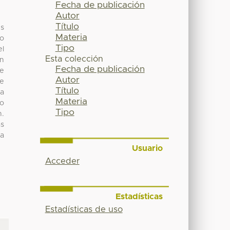
Fecha de publicación
Autor
Título
us
Materia
lo
Tipo
el
Esta colección
n
Fecha de publicación
se
Autor
e
Título
na
Materia
go
Tipo
n.
as
ia
Usuario
Acceder
Estadísticas
Estadísticas de uso