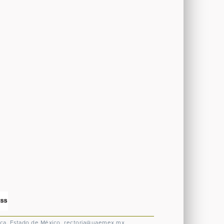
ca, Estado de México.
rectoria@uaemex.mx