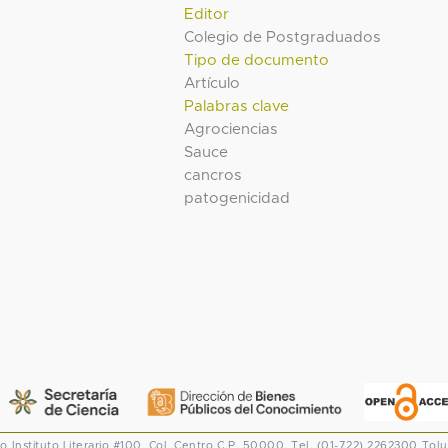
Editor
Colegio de Postgraduados
Tipo de documento
Artículo
Palabras clave
Agrociencias
Sauce
cancros
patogenicidad
co
Instituto Literario #100. Col. Centro
C.P. 50000. Tel. (01-722) 2262300
Tolu