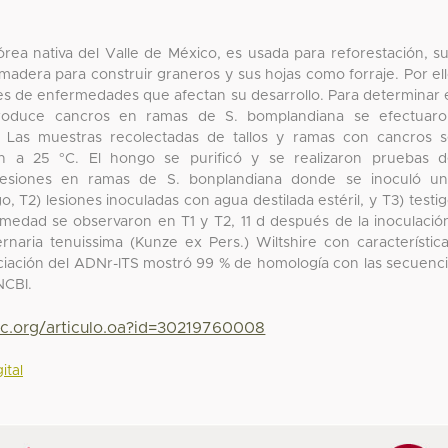
rea nativa del Valle de México, es usada para reforestación, s
madera para construir graneros y sus hojas como forraje. Por el
les de enfermedades que afectan su desarrollo. Para determinar 
roduce cancros en ramas de S. bomplandiana se efectuaro
. Las muestras recolectadas de tallos y ramas con cancros 
a 25 °C. El hongo se purificó y se realizaron pruebas d
) lesiones en ramas de S. bonplandiana donde se inoculó u
, T2) lesiones inoculadas con agua destilada estéril, y T3) testi
rmedad se observaron en T1 y T2, 11 d después de la inoculació
rnaria tenuissima (Kunze ex Pers.) Wiltshire con característic
enciación del ADNr-ITS mostró 99 % de homología con las secuenc
NCBI.
yc.org/articulo.oa?id=30219760008
ital