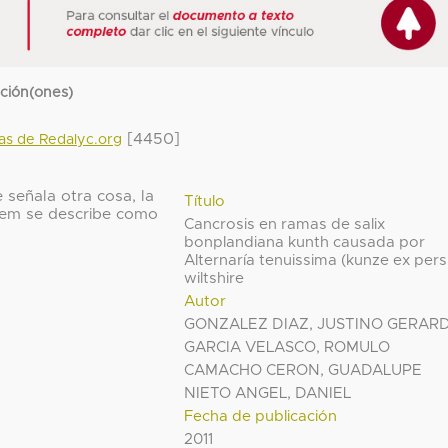
cción(ones)
[4450]
das de Redalyc.org
 señala otra cosa, la
Título
 ítem se describe como
Cancrosis en ramas de salix
bonplandiana kunth causada por
Alternaría tenuissima (kunze ex pers
wiltshire
Autor
GONZALEZ DIAZ, JUSTINO GERAR
GARCIA VELASCO, ROMULO
CAMACHO CERON, GUADALUPE
NIETO ANGEL, DANIEL
Fecha de publicación
2011