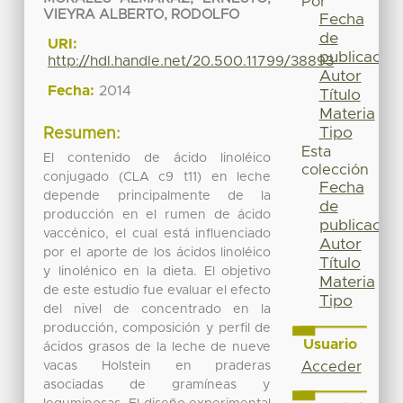
Por
VIEYRA ALBERTO, RODOLFO
Fecha
de
URI:
publicación
http://hdl.handle.net/20.500.11799/38893
Autor
Fecha:
2014
Título
Materia
Tipo
Resumen:
Esta
El contenido de ácido linoléico
colección
conjugado (CLA c9 t11) en leche
Fecha
depende principalmente de la
de
producción en el rumen de ácido
publicación
vaccénico, el cual está influenciado
Autor
por el aporte de los ácidos linoléico
Título
y linolénico en la dieta. El objetivo
Materia
de este estudio fue evaluar el efecto
Tipo
del nivel de concentrado en la
producción, composición y perfil de
Usuario
ácidos grasos de la leche de nueve
vacas Holstein en praderas
Acceder
asociadas de gramíneas y