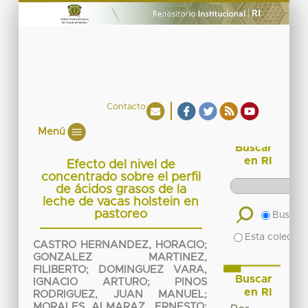
Contacto
Menú
Buscar
en RI
Efecto del nivel de
concentrado sobre el perfil
de ácidos grasos de la
leche de vacas holstein en
pastoreo
Buscar 
Esta colecció
CASTRO HERNANDEZ, HORACIO
;
GONZALEZ MARTINEZ,
FILIBERTO
;
DOMINGUEZ VARA,
Buscar
IGNACIO ARTURO
;
PINOS
en RI
RODRIGUEZ, JUAN MANUEL
;
MORALES ALMARAZ, ERNESTO
;