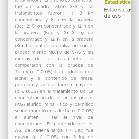
leguminosas. El diseño experimental
Estadísticas
fue un cuadro latino 3×3 y los
Estadísticas
tratamientos fueron: 1) 8 kg
de uso
concentrado y 8 h en la pradera
(8c); 2) 5 kg concentrado y 12 h en
la pradera (5c), y 3) 3 kg de
concentrado y 12 h en la pradera
(3c). Los datos se analizaron con el
procedimiento MIXTO de SAS y las
medias de los tratamientos se
compararon con la prueba de
Tukey (p £ 0.05). La producción de
leche y el contenido de grasa,
proteína y lactosa fueron mayores
(p £ 0.05) en el tratamiento 8c. La
concentración de los ácidos grasos
(AG) láurico, mirís - tico y palmítico
se incrementó en la leche (p £ 0.05)
al aumen - tar el nivel de
concentrado. El contenido de los
AG de cadena larga ( ³ C18) fue
mayor (p £ 0.05) con 3 kg de