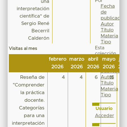
Por
una
Fecha
interpretación
de
científica" de
publicación
Sergio René
Autor
Título
Becerril
Materia
Calderón
Tipo
Esta
Visitas al mes
colección
febrero
marzo
abril
mayo
jun
Fecha
de
2026
2026
2026
2026
20
publicación
Autor
Reseña de
4
4
6
15
Título
"Comprender
Materia
la práctica
Tipo
docente.
Categorías
Usuario
para una
Acceder
interpretación