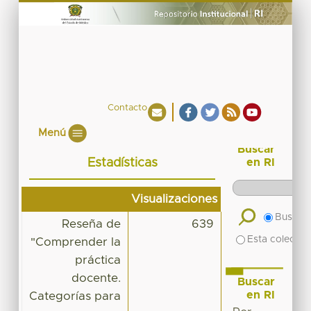
Contacto
Menú
Buscar
Estadísticas
en RI
Visualizaciones
Buscar 
Reseña de
639
Esta colecció
"Comprender la
práctica
docente.
Buscar
en RI
Categorías para