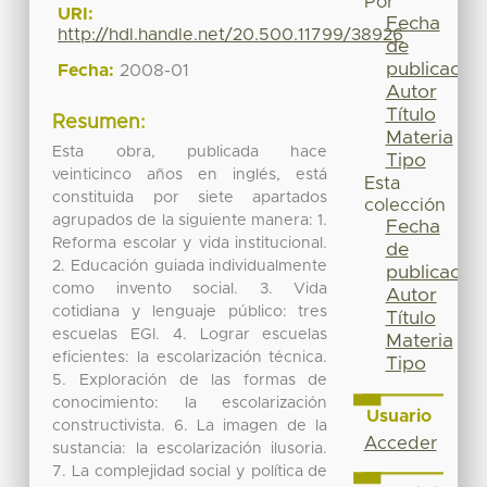
Por
URI:
Fecha
http://hdl.handle.net/20.500.11799/38926
de
publicación
Fecha:
2008-01
Autor
Título
Resumen:
Materia
Esta obra, publicada hace
Tipo
veinticinco años en inglés, está
Esta
constituida por siete apartados
colección
agrupados de la siguiente manera: 1.
Fecha
Reforma escolar y vida institucional.
de
2. Educación guiada individualmente
publicación
como invento social. 3. Vida
Autor
cotidiana y lenguaje público: tres
Título
escuelas EGI. 4. Lograr escuelas
Materia
eficientes: la escolarización técnica.
Tipo
5. Exploración de las formas de
conocimiento: la escolarización
Usuario
constructivista. 6. La imagen de la
Acceder
sustancia: la escolarización ilusoria.
7. La complejidad social y política de