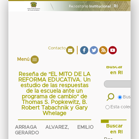
Contacto
Menú
Buscar
en RI
Reseña de "EL MITO DE LA
REFORMA EDUCATIVA. Un
estudio de las respuestas
de la escuela ante un
programa de cambio" de
Buscar 
Thomas S. Popkewitz, B.
Esta colecció
Robert Tabachnik y Gary
Whelage
Buscar
ARRIAGA ALVAREZ, EMILIO
en RI
GERARDO