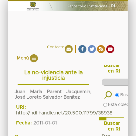
Contacto
Menú
Buscar
en RI
La no-violencia ante la
injusticia
Juan María Parent Jacquemin
;
Buscar 
José Loreto Salvador Benítez
Esta colecció
URI:
http://hdl.handle.net/20.500.11799/38938
Fecha:
2011-01-01
Buscar
en RI