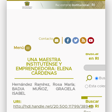
Contacto
Menú
Buscar
en RI
UNA MAESTRA
INSTITUTENSE Y
EMPRENDEDORA: ELENA
CÁRDENAS
Buscar 
Hernández Ramírez, Rosa María
;
Esta colecció
BADIA MUÑOZ, GRACIELA
ISABEL
Buscar
URI:
en RI
http://hdl.handle.net/20.500.11799/38945