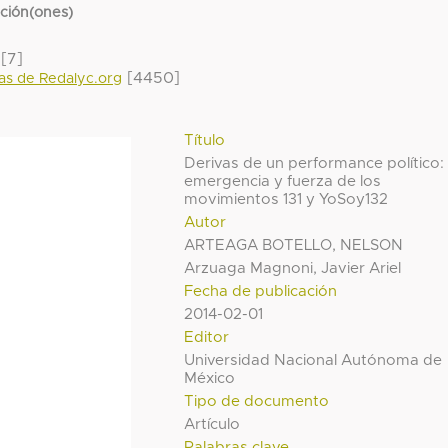
cción(ones)
[7]
[4450]
das de Redalyc.org
Título
Derivas de un performance político:
emergencia y fuerza de los
movimientos 131 y YoSoy132
Autor
ARTEAGA BOTELLO, NELSON
Arzuaga Magnoni, Javier Ariel
Fecha de publicación
2014-02-01
Editor
Universidad Nacional Autónoma de
México
Tipo de documento
Artículo
Palabras clave