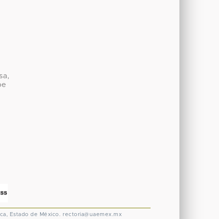
sa,
be
ca, Estado de México.
rectoria@uaemex.mx