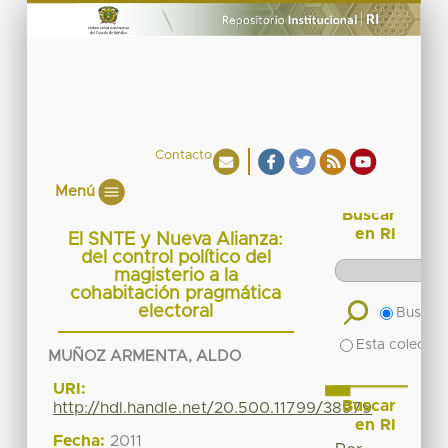
Contacto
Menú
Buscar
en RI
El SNTE y Nueva Alianza:
del control político del
magisterio a la
cohabitación pragmática
electoral
Buscar 
Esta colecció
MUÑOZ ARMENTA, ALDO
URI:
Buscar
http://hdl.handle.net/20.500.11799/38979
en RI
Fecha:
2011