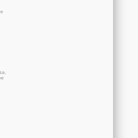
de
sa,
be