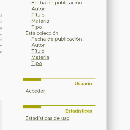
Fecha de publicación
Autor
Título
s
Materia
as
Tipo
se
Esta colección
 a
Fecha de publicación
de
Autor
io
Título
la
Materia
Tipo
Usuario
Acceder
Estadísticas
Estadísticas de uso