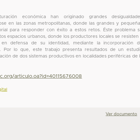
turación económica han originado grandes desigualdade
dose en las zonas metropolitanas, donde las grandes y pequeñ
rial para responder con éxito a estos retos. Éste problema 
stos espacios urbanos, donde los productores locales se resisten
s, en defensa de su identidad, mediante la incorporación 
s. Por lo que, este trabajo presenta resultados de un estud
ación de dos sistemas productivos en localidades periféricas de 
yc.org/articulo.oa?id=40115676008
ital
Ver documento