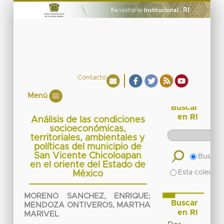
Contacto
Menú
Buscar
en RI
Análisis de las condiciones
socioeconómicas,
territoriales, ambientales y
políticas del municipio de
San Vicente Chicoloapan
Buscar 
en el oriente del Estado de
Esta colecció
México
MORENO SANCHEZ, ENRIQUE
;
Buscar
MENDOZA ONTIVEROS, MARTHA
en RI
MARIVEL