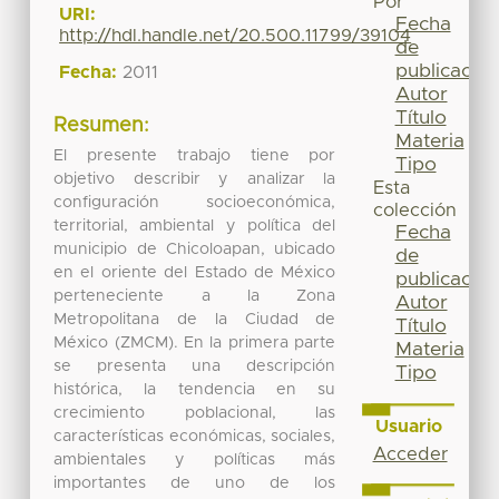
Por
URI:
Fecha
http://hdl.handle.net/20.500.11799/39104
de
publicación
Fecha:
2011
Autor
Título
Resumen:
Materia
El presente trabajo tiene por
Tipo
objetivo describir y analizar la
Esta
configuración socioeconómica,
colección
territorial, ambiental y política del
Fecha
municipio de Chicoloapan, ubicado
de
en el oriente del Estado de México
publicación
perteneciente a la Zona
Autor
Metropolitana de la Ciudad de
Título
México (ZMCM). En la primera parte
Materia
se presenta una descripción
Tipo
histórica, la tendencia en su
crecimiento poblacional, las
Usuario
características económicas, sociales,
Acceder
ambientales y políticas más
importantes de uno de los