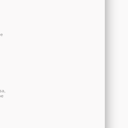
de
sa,
be