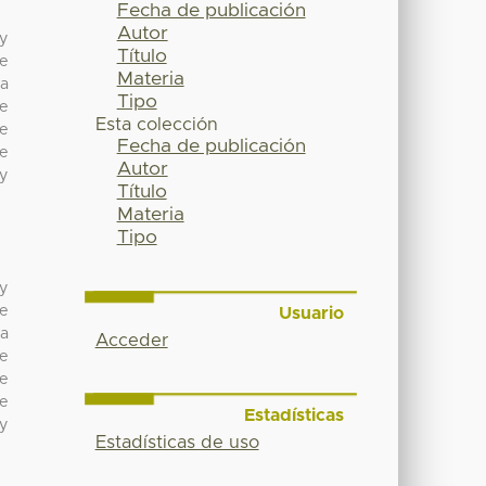
Fecha de publicación
Autor
 y
Título
ue
Materia
la
Tipo
de
Esta colección
de
Fecha de publicación
de
Autor
 y
Título
Materia
Tipo
 y
ue
Usuario
la
Acceder
de
de
de
Estadísticas
 y
Estadísticas de uso