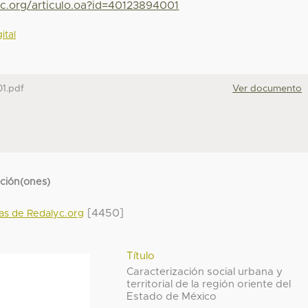
yc.org/articulo.oa?id=40123894001
ital
1.pdf
Ver documento
cción(ones)
[4450]
das de Redalyc.org
Título
Caracterización social urbana y
territorial de la región oriente del
Estado de México