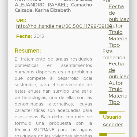
Por
ALEJANDRO RAFAEL
;
Camacho
Fecha
Calzada, Karina Elizabeth
de
publicación
URI:
Autor
http://hdl.handle.net/20.500.11799/39120
Título
Fecha:
2012
Materia
Tipo
Resumen:
Esta
colección
El tratamiento de aguas residuales
Fecha
domésticas en asentamientos
de
humanos dispersos es un problema
publicación
que compete al desarrollo local
Autor
sostenible, para el saneamiento de
Título
estas aguas han surgido una serie
Materia
de tecnologías, una de ellas son las
Tipo
denominadas alternativas, cuyas
características son adecuadas para
Usuario
esos casos. Bajo dicho contexto, se
formulo una propuesta con la
Acceder
técnica SUTRANE para las aguas
residuales de las viviendas aledañas