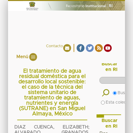
Contacto
Menú
Buscar
en RI
El tratamiento de agua
residual doméstica para el
desarrollo local sostenible:
el caso de la técnica del
sistema unitario de
Buscar 
tratamiento de aguas,
Esta colecció
nutrientes y energía
(SUTRANE) en San Miguel
Almaya, México
Buscar
en RI
DIAZ CUENCA, ELIZABETH
;
ALVARADO GRANADOS,