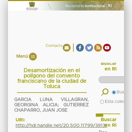
Contacto
Menú
Buscar
en RI
Desamortización en el
polígono del convento
franciscano de la ciudad de
Toluca
Buscar 
GARCIA LUNA VILLAGRAN,
Esta colecció
GEORGINA ALICIA
;
GUTIERREZ
CHAPARRO, JUAN JOSE
Buscar
URI:
en RI
http://hdl.handle.net/20.500.11799/39131