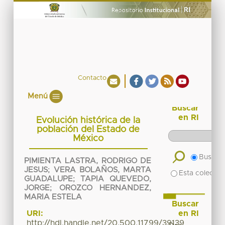
Contacto
Menú
Buscar
en RI
Evolución histórica de la
población del Estado de
México
Buscar 
PIMIENTA LASTRA, RODRIGO DE
JESUS
;
VERA BOLAÑOS, MARTA
Esta colecció
GUADALUPE
;
TAPIA QUEVEDO,
JORGE
;
OROZCO HERNANDEZ,
MARIA ESTELA
Buscar
en RI
URI:
http://hdl.handle.net/20.500.11799/39139