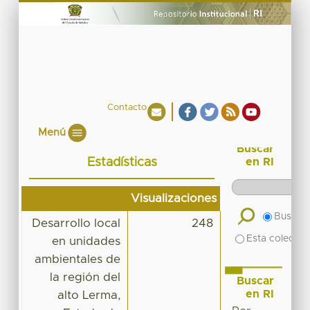
Contacto
Menú
Buscar
Estadísticas
en RI
Visualizaciones
Buscar 
Desarrollo local
248
Esta colecció
en unidades
ambientales de
la región del
Buscar
en RI
alto Lerma,