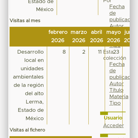
Por
Estado de
Fecha
México
de
publicación
Visitas al mes
Autor
febrero
marzo
abril
mayo
junio
Título
Materia
2026
2026
2026
2026
2026
Tipo
Desarrollo
8
2
11
23
2
Esta
colección
local en
Fecha
unidades
de
ambientales
publicación
Autor
de la región
Título
del alto
Materia
Lerma,
Tipo
Estado de
Usuario
México
Acceder
Visitas al fichero