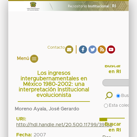
Contacto
Menú
Buscar
en RI
Los ingresos
intergubernamentales en
México 1980-2002: una
interpretación Institucional
evolucionista
Buscar 
Esta colecció
Moreno Ayala, José Gerardo
URI:
Buscar
http://hdl.handle.net/20.500.11799/39153
en RI
Fecha:
2007