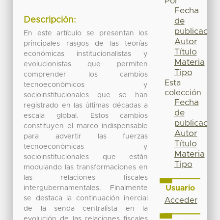
Por
Fecha
Descripción:
de
publicación
En este artículo se presentan los
Autor
principales rasgos de las teorías
Título
económicas institucionalistas y
Materia
evolucionistas que permiten
Tipo
comprender los cambios
Esta
tecnoeconómicos y
colección
socioinstitucionales que se han
Fecha
registrado en las últimas décadas a
de
escala global. Estos cambios
publicación
constituyen el marco indispensable
Autor
para advertir las fuerzas
Título
tecnoeconómicas y
Materia
socioinstitucionales que están
Tipo
modulando las transformaciones en
las relaciones fiscales
Usuario
intergubernamentales. Finalmente
se destaca la continuación inercial
Acceder
de la senda centralista en la
evolución de las relaciones fiscales