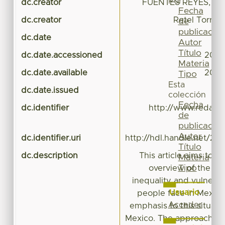
Por
dc.creator
FUENTES REYES, GA
Fecha
dc.creator
Retel Torres,
de
publicación
dc.date
Autor
Título
dc.date.accessioned
2016
Materia
dc.date.available
2016
Tipo
Esta
dc.date.issued
colección
Fecha
dc.identifier
http://www.redalyc.
de
publicación
Autor
dc.identifier.uri
http://hdl.handle.net/20
Título
dc.description
This article aims to il
Materia
Tipo
overview of the cur
inequality and vulnerabi
Usuario
people face in Mexico
Acceder
emphasis to this situatio
Mexico. The approach wi