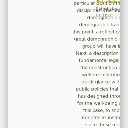
Estadísticas
particular position that 
Estadísticas
disciplines. The text w
de uso
demographic data
demographic transiti
this point, a reflection 
great demographic impo
group will have in 
Next, a description wil
fundamental legal se
the construction of n
welfare institutions
quick glance will be
public policies that th
has designed through
for the well-being of t
this case, to show t
benefits as instituti
since these mean t