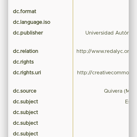
i
dc.format
dc.language.iso
dc.publisher
Universidad Autónom
dc.relation
http://www.redalyc.org/r
dc.rights
dc.rights.uri
http://creativecommons.
dc.source
Quivera (Méx
dc.subject
Estud
dc.subject
dc.subject
dc.subject
so