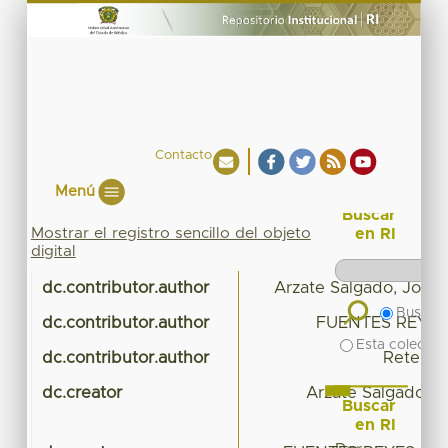
Contacto
Menú
Buscar
Mostrar el registro sencillo del objeto
en RI
digital
dc.contributor.author
Arzate Salgado, Jorg
Buscar 
dc.contributor.author
FUENTES REYES
Esta colecció
dc.contributor.author
Retel To
dc.creator
Arzate Salgado, 
Buscar
en RI