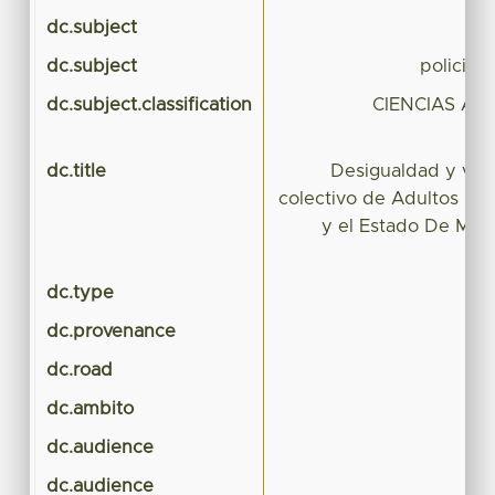
dc.subject
cit
dc.subject
policies 
dc.subject.classification
CIENCIAS AG
dc.title
Desigualdad y vuln
colectivo de Adultos ma
y el Estado De Méxi
dc.type
dc.provenance
dc.road
dc.ambito
dc.audience
dc.audience