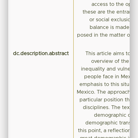
access to the opport
these are the entrance
or social exclusion. 
balance is made an
posed in the matter of we
i
dc.description.abstract
This article aims to il
overview of the cur
inequality and vulnerabi
people face in Mexico
emphasis to this situatio
Mexico. The approach wi
particular position that 
disciplines. The text w
demographic data
demographic transiti
this point, a reflection 