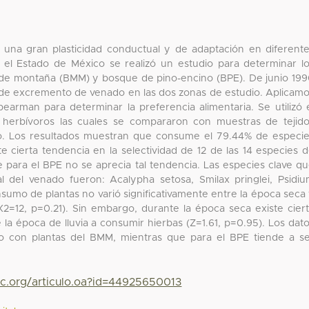
 una gran plasticidad conductual y de adaptación en diferent
en el Estado de México se realizó un estudio para determinar l
o de montaña (BMM) y bosque de pino-encino (BPE). De junio 19
de excremento de venado en las dos zonas de estudio. Aplicam
pearman para determinar la preferencia alimentaria. Se utilizó 
ra herbívoros las cuales se compararon con muestras de tejid
io. Los resultados muestran que consume el 79.44% de especi
 cierta tendencia en la selectividad de 12 de las 14 especies 
e para el BPE no se aprecia tal tendencia. Las especies clave q
l del venado fueron: Acalypha setosa, Smilax pringlei, Psidi
umo de plantas no varió significativamente entre la época seca
(X2=12, p=0.21). Sin embargo, durante la época seca existe cier
 la época de lluvia a consumir hierbas (Z=1.61, p=0.95). Los dat
vo con plantas del BMM, mientras que para el BPE tiende a s
yc.org/articulo.oa?id=44925650013