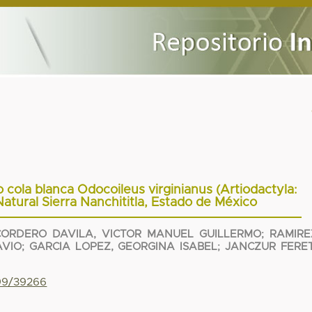
 cola blanca Odocoileus virginianus (Artiodactyla:
atural Sierra Nanchititla, Estado de México
ORDERO DAVILA, VICTOR MANUEL GUILLERMO
;
RAMIRE
AVIO
;
GARCIA LOPEZ, GEORGINA ISABEL
;
JANCZUR FERET
799/39266