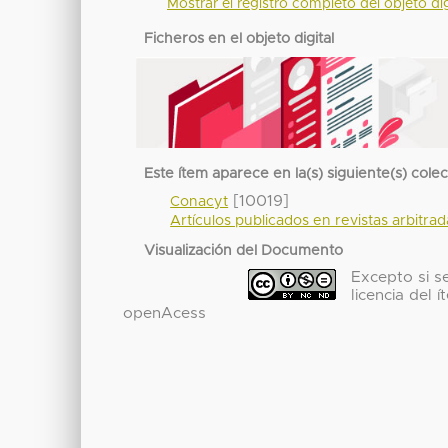
Mostrar el registro completo del objeto dig
Ficheros en el objeto digital
Este ítem aparece en la(s) siguiente(s) cole
[10019]
Conacyt
Artículos publicados en revistas arbitra
Visualización del Documento
Excepto si se
licencia del
openAcess