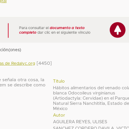
ital
cción(ones)
[4450]
das de Redalyc.org
 señala otra cosa, la
Título
 ítem se describe como
Hábitos alimentarios del venado col
blanca Odocoileus virginianus
(Artiodactyla: Cervidae) en el Parqu
Natural Sierra Nanchititla, Estado d
México
Autor
AGUILERA REYES, ULISES
SANCHEZ CORDERO DAVILA, VICT