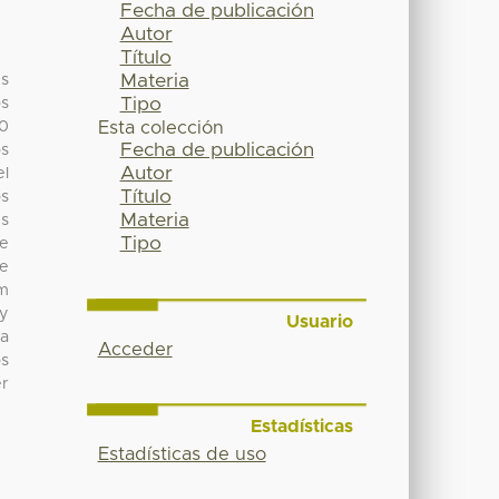
Fecha de publicación
Autor
Título
Materia
es
Tipo
os
90
Esta colección
Fecha de publicación
os
Autor
el
Título
os
Materia
es
Tipo
de
ue
um
 y
Usuario
ta
Acceder
os
er
Estadísticas
Estadísticas de uso