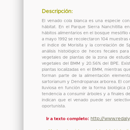
Descripción:
El venado cola blanca es una especie con
hábitat. En el Parque Sierra Nanchititla 
hábitos alimentarios en el bosque mesófil
a mayo 1992 se recolectaron 104 muestras 
el índice de Morisita y la correlación de S
análisis histológico de heces fecales pa
vegetales de plantas de la zona de estud
vegetales del BMM y 20.56% del BPE. Existe
plantas localizadas en el BMM, mientras qu
forman parte de la alimentación elementa
sartorianum y Dendropanax arborea. El cons
lluviosa en función de la forma biológica 
tendencia a consumir árboles y a finales de
indican que el venado puede ser selecti
oportunista.
http://www.redal
Ir a texto completo: