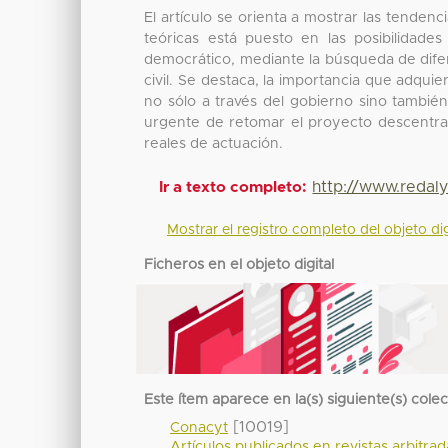
El artículo se orienta a mostrar las tendenci
teóricas está puesto en las posibilidade
democrático, mediante la búsqueda de difer
civil. Se destaca, la importancia que adqu
no sólo a través del gobierno sino tambié
urgente de retomar el proyecto descentral
reales de actuación.
http://www.redal
Ir a texto completo:
Mostrar el registro completo del objeto dig
Ficheros en el objeto digital
Este ítem aparece en la(s) siguiente(s) cole
[10019]
Conacyt
Artículos publicados en revistas arbitra