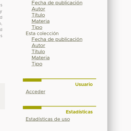
Fecha de publicación
es
Autor
 y
Título
ad
Materia
o,
Tipo
ad
Esta colección
es
Fecha de publicación
Autor
Título
Materia
Tipo
Usuario
Acceder
Estadísticas
Estadísticas de uso