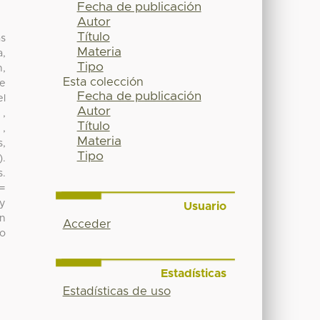
Fecha de publicación
Autor
Título
as
Materia
a,
Tipo
n,
Esta colección
de
Fecha de publicación
el
Autor
 ,
Título
 ,
Materia
s,
Tipo
).
s.
 =
 y
Usuario
en
Acceder
no
Estadísticas
Estadísticas de uso