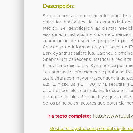
Descripción:
Se documenta el conocimiento sobre las es
entre los habitantes de la comunidad de
México. Se identificaron las plantas medic
vías de administración y sitios de obtenció
acumulación de especies propuesta por Ba
Consenso de Informantes y el Índice de Fr
Barkleyanthus salicifolius, Calendula officin
Gnaphalium canescens, Matricaria recutita,
Simsia amplexicaulis y Symphoricarpos mic
Las principales afecciones respiratorias tr
Las plantas con mayor trascendencia de acu
82), E. globulus (FL = 80) y M. recutita (F
están disponibles con relativa frecuencia 
mercados locales. Se concluye que la util
de los principales factores que potencialmen
http://www.redal
Ir a texto completo:
Mostrar el registro completo del objeto dig