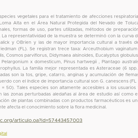
pecies vegetales para el tratamiento de afecciones respiratori
 Loma Alta en el Área Natural Protegida del Nevado de Toluc
inales, formas de uso, partes utilizadas, métodos de preparació
n. La representatividad de la muestra se determinó con la curva 
lick y OBrien y las de mayor importancia cultural a través d
iedman (FL). Se registran trece taxa: Arceuthobium vaginatum
alis, Cosmos parviflorus, Didymaea alsinoides, Eucalyptus globulus
 Pelargonium x domesticum, Pinus hartwegii , Plantago australi
rophyllus. La familia mejor representada es Asteraceae (6 spp.
atadas son la tos, gripe, catarro, anginas y acumulación de flema
erdo con el índice de importancia cultural son G. canescens (FL
L = 50). Tales especies son altamente accesibles a los usuarios
en las zonas perturbadas aledañas al área de estudio así como 
ización de plantas combinadas con productos farmacéuticos es u
te afecta el conocimiento sobre la flora medicinal.
yc.org/articulo.oa?id=57443457003
ital