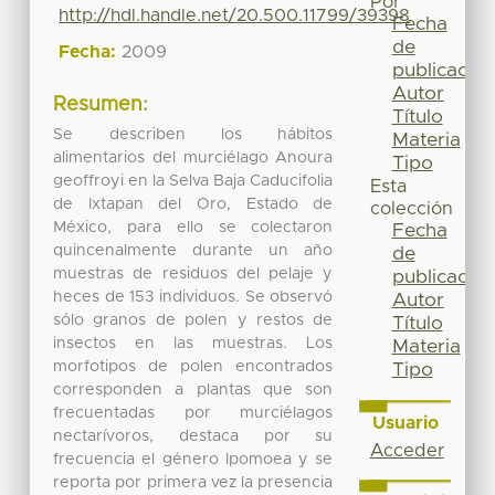
Por
http://hdl.handle.net/20.500.11799/39398
Fecha
de
Fecha:
2009
publicación
Autor
Resumen:
Título
Se describen los hábitos
Materia
alimentarios del murciélago Anoura
Tipo
geoffroyi en la Selva Baja Caducifolia
Esta
de Ixtapan del Oro, Estado de
colección
México, para ello se colectaron
Fecha
quincenalmente durante un año
de
muestras de residuos del pelaje y
publicación
heces de 153 individuos. Se observó
Autor
sólo granos de polen y restos de
Título
insectos en las muestras. Los
Materia
morfotipos de polen encontrados
Tipo
corresponden a plantas que son
frecuentadas por murciélagos
Usuario
nectarívoros, destaca por su
Acceder
frecuencia el género Ipomoea y se
reporta por primera vez la presencia