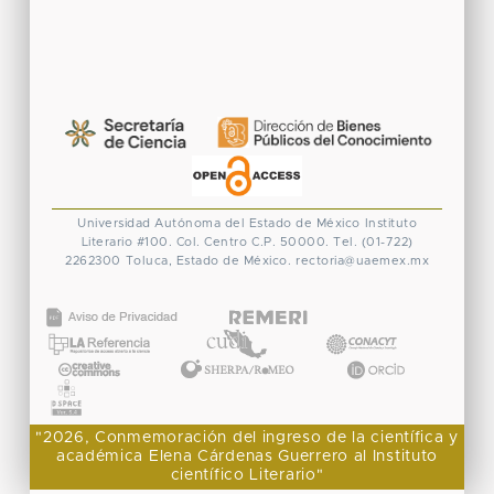
Universidad Autónoma del Estado de México
Instituto
Literario #100. Col. Centro
C.P. 50000. Tel. (01-722)
2262300
Toluca, Estado de México.
rectoria@uaemex.mx
CONACYT
"2026, Conmemoración del ingreso de la científica y
académica Elena Cárdenas Guerrero al Instituto
científico Literario"