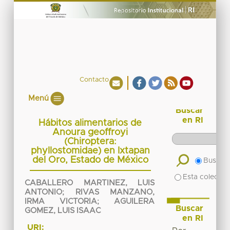
Contacto
Menú
Buscar
en RI
Hábitos alimentarios de
Anoura geoffroyi
(Chiroptera:
phyllostomidae) en Ixtapan
del Oro, Estado de México
Buscar 
Esta colecció
CABALLERO MARTINEZ, LUIS
ANTONIO
;
RIVAS MANZANO,
IRMA VICTORIA
;
AGUILERA
Buscar
GOMEZ, LUIS ISAAC
en RI
URI: