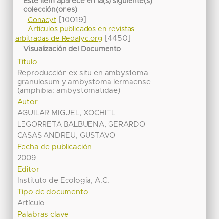
Este ítem aparece en la(s) siguiente(s)
colección(ones)
[10019]
Conacyt
Artículos publicados en revistas
[4450]
arbitradas de Redalyc.org
Visualización del Documento
Título
Reproducción ex situ en ambystoma
granulosum y ambystoma lermaense
(amphibia: ambystomatidae)
Autor
AGUILAR MIGUEL, XOCHITL
LEGORRETA BALBUENA, GERARDO
CASAS ANDREU, GUSTAVO
Fecha de publicación
2009
Editor
Instituto de Ecología, A.C.
Tipo de documento
Artículo
Palabras clave