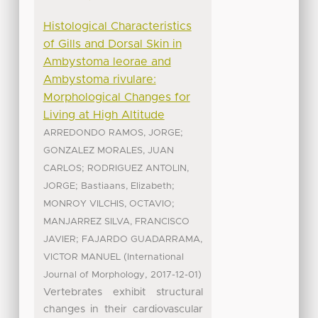
Histological Characteristics
of Gills and Dorsal Skin in
Ambystoma leorae and
Ambystoma rivulare:
Morphological Changes for
Living at High Altitude
;
ARREDONDO RAMOS, JORGE
GONZALEZ MORALES, JUAN
;
CARLOS
RODRIGUEZ ANTOLIN,
;
;
JORGE
Bastiaans, Elizabeth
;
MONROY VILCHIS, OCTAVIO
MANJARREZ SILVA, FRANCISCO
;
JAVIER
FAJARDO GUADARRAMA,
(
VICTOR MANUEL
International
,
)
Journal of Morphology
2017-12-01
Vertebrates exhibit structural
changes in their cardiovascular