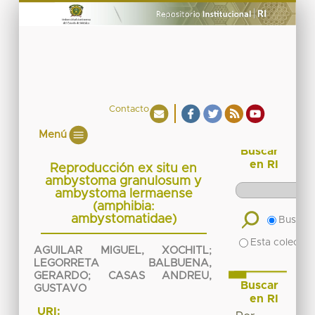
Contacto
Menú
Buscar
en RI
Reproducción ex situ en
ambystoma granulosum y
ambystoma lermaense
(amphibia:
ambystomatidae)
Buscar 
Esta colecció
AGUILAR MIGUEL, XOCHITL
;
LEGORRETA BALBUENA,
GERARDO
;
CASAS ANDREU,
Buscar
GUSTAVO
en RI
URI: