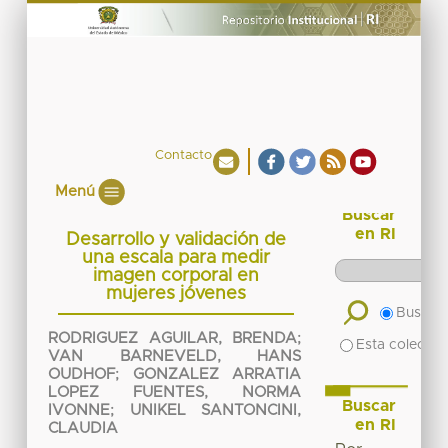
Contacto
Menú
Buscar
en RI
Desarrollo y validación de
una escala para medir
imagen corporal en
mujeres jóvenes
Buscar 
RODRIGUEZ AGUILAR, BRENDA
;
Esta colecció
VAN BARNEVELD, HANS
OUDHOF
;
GONZALEZ ARRATIA
LOPEZ FUENTES, NORMA
Buscar
IVONNE
;
UNIKEL SANTONCINI,
en RI
CLAUDIA