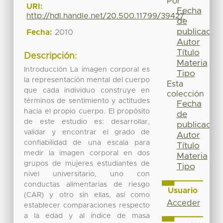
Por
URI:
Fecha
http://hdl.handle.net/20.500.11799/39427
de
publicación
Fecha:
2010
Autor
Título
Descripción:
Materia
Introducción La imagen corporal es
Tipo
la representación mental del cuerpo
Esta
que cada individuo construye en
colección
términos de sentimiento y actitudes
Fecha
hacia el propio cuerpo. El propósito
de
de este estudio es: desarrollar,
publicación
validar y encontrar el grado de
Autor
confiabilidad de una escala para
Título
medir la imagen corporal en dos
Materia
grupos de mujeres estudiantes de
Tipo
nivel universitario, uno con
conductas alimentarias de riesgo
Usuario
(CAR) y otro sin ellas, así como
Acceder
establecer comparaciones respecto
a la edad y al índice de masa