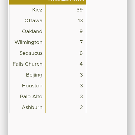
Kiez
39
Ottawa
13
Oakland
9
Wilmington
7
Secaucus
6
Falls Church
4
Beijing
3
Houston
3
Palo Alto
3
Ashburn
2