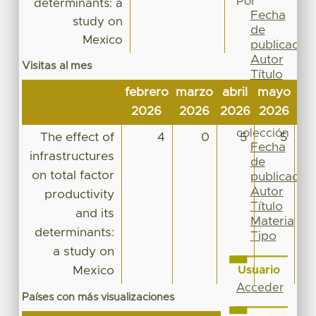
Por
determinants: a
Fecha
study on
de
Mexico
publicación
Autor
Visitas al mes
Título
Materia
febrero
marzo
abril
mayo
jun
Tipo
2026
2026
2026
2026
20
Esta
colección
The effect of
4
0
5
5
Fecha
infrastructures
de
on total factor
publicación
Autor
productivity
Título
and its
Materia
determinants:
Tipo
a study on
Mexico
Usuario
Acceder
Países con más visualizaciones