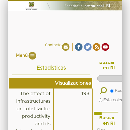
Contacto
Menú
Buscar
Estadísticas
en RI
Visualizaciones
Buscar 
The effect of
193
Esta colecció
infrastructures
on total factor
productivity
Buscar
en RI
and its