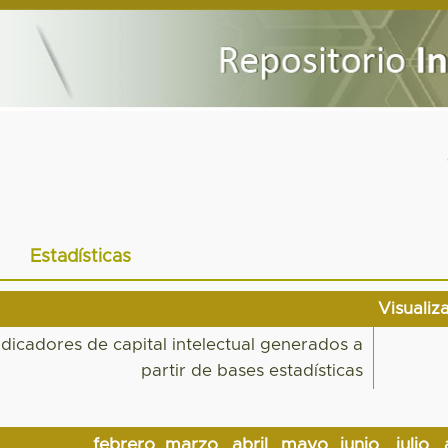
Estadísticas
Visualiz
ndicadores de capital intelectual generados a
partir de bases estadísticas
febrero
marzo
abril
mayo
junio
julio