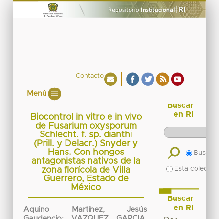
Contacto
Menú
Buscar
en RI
Biocontrol in vitro e in vivo
de Fusarium oxysporum
Schlecht. f. sp. dianthi
(Prill. y Delacr.) Snyder y
Hans. Con hongos
Buscar 
antagonistas nativos de la
Esta colecció
zona florícola de Villa
Guerrero, Estado de
México
Buscar
en RI
Aquino Martínez, Jesús
Gaudencio
;
VAZQUEZ GARCIA,