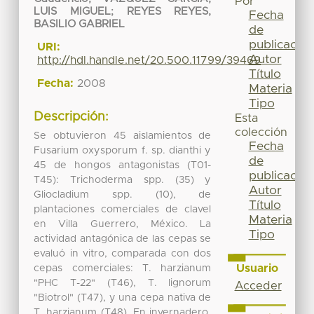
Por
LUIS MIGUEL
;
REYES REYES,
Fecha
BASILIO GABRIEL
de
publicación
URI:
Autor
http://hdl.handle.net/20.500.11799/39469
Título
Fecha:
2008
Materia
Tipo
Descripción:
Esta
colección
Se obtuvieron 45 aislamientos de
Fecha
Fusarium oxysporum f. sp. dianthi y
de
45 de hongos antagonistas (T01-
publicación
T45): Trichoderma spp. (35) y
Autor
Gliocladium spp. (10), de
Título
plantaciones comerciales de clavel
Materia
en Villa Guerrero, México. La
Tipo
actividad antagónica de las cepas se
evaluó in vitro, comparada con dos
Usuario
cepas comerciales: T. harzianum
"PHC T-22" (T46), T. lignorum
Acceder
"Biotrol" (T47), y una cepa nativa de
T. harzianum (T48). En invernadero,