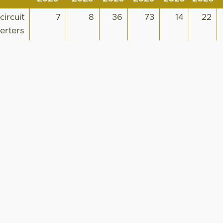
ircuit
7
8
36
73
14
22
erters