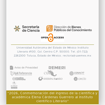
Universidad Autónoma del Estado de México
Instituto
Literario #100. Col. Centro
C.P. 50000. Tel. (01-722)
2262300
Toluca, Estado de México.
rectoria@uaemex.mx
CONACYT
"2026, Conmemoración del ingreso de la científica y
académica Elena Cárdenas Guerrero al Instituto
científico Literario"