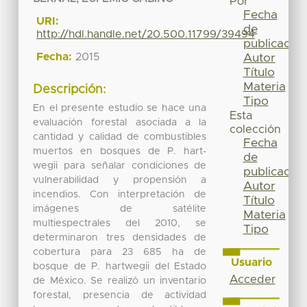
Por
Fecha
URI:
de
http://hdl.handle.net/20.500.11799/39494
publicación
Fecha:
2015
Autor
Título
Materia
Descripción:
Tipo
En el presente estudio se hace una
Esta
evaluación forestal asociada a la
colección
cantidad y calidad de combustibles
Fecha
muertos en bosques de P. hart-
de
wegii para señalar condiciones de
publicación
vulnerabilidad y propensión a
Autor
incendios. Con interpretación de
Título
imágenes de satélite
Materia
multiespectrales del 2010, se
Tipo
determinaron tres densidades de
cobertura para 23 685 ha de
Usuario
bosque de P. hartwegii del Estado
Acceder
de México. Se realizó un inventario
forestal, presencia de actividad