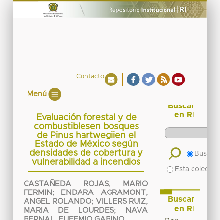
Contacto
Menú
Buscar
en RI
Evaluación forestal y de
combustiblesen bosques
de Pinus hartwegiien el
Estado de México según
densidades de cobertura y
Buscar 
vulnerabilidad a incendios
Esta colecció
CASTAÑEDA ROJAS, MARIO
FERMIN
;
ENDARA AGRAMONT,
Buscar
ANGEL ROLANDO
;
VILLERS RUIZ,
en RI
MARIA DE LOURDES
;
NAVA
BERNAL, EUFEMIO GABINO