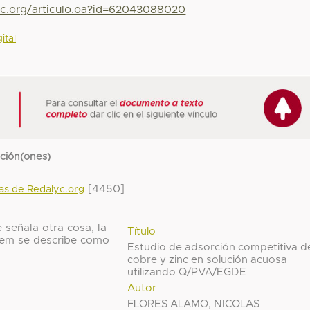
yc.org/articulo.oa?id=62043088020
ital
cción(ones)
[4450]
das de Redalyc.org
 señala otra cosa, la
Título
 ítem se describe como
Estudio de adsorción competitiva d
cobre y zinc en solución acuosa
utilizando Q/PVA/EGDE
Autor
FLORES ALAMO, NICOLAS