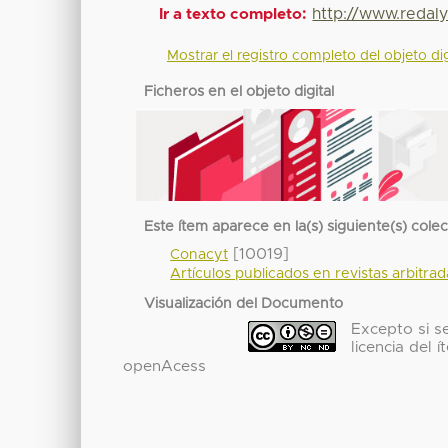
http://www.redal
Ir a texto completo:
Mostrar el registro completo del objeto dig
Ficheros en el objeto digital
Este ítem aparece en la(s) siguiente(s) cole
[10019]
Conacyt
Artículos publicados en revistas arbitra
Visualización del Documento
Excepto si se
licencia del
openAcess