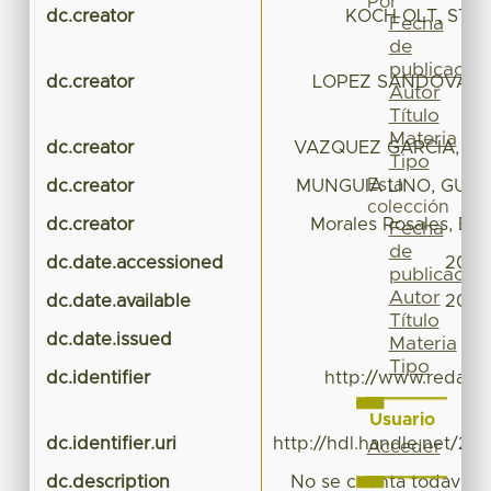
Por
dc.creator
KOCH OLT, STE
Fecha
de
publicación
dc.creator
LOPEZ SANDOVAL, 
Autor
Título
Materia
dc.creator
VAZQUEZ GARCIA, LUI
Tipo
Esta
dc.creator
MUNGUIA LINO, GUAD
colección
dc.creator
Morales Rosales, Ed
Fecha
de
dc.date.accessioned
2016-
publicación
Autor
dc.date.available
2016-
Título
dc.date.issued
Materia
Tipo
dc.identifier
http://www.redalyc.
Usuario
dc.identifier.uri
http://hdl.handle.net/20
Acceder
dc.description
No se cuenta todavía c