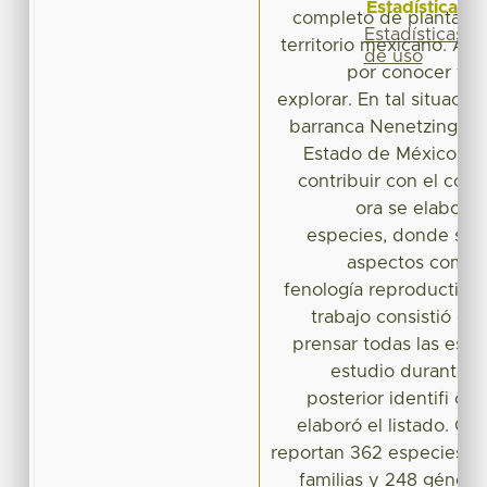
Estadísticas
completo de plantas q
Estadísticas
territorio mexicano. A
de uso
por conocer y zo
explorar. En tal situació
barranca Nenetzingo, Ix
Estado de México. Co
contribuir con el cono
ora se elaboró 
especies, donde se 
aspectos como: 
fenología reproductiva 
trabajo consistió en 
prensar todas las espe
estudio durante 2
posterior identifi cac
elaboró el listado. Co
reportan 362 especies di
familias y 248 géneros