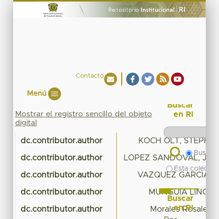
Contacto
Menú
Buscar
Mostrar el registro sencillo del objeto
en RI
digital
dc.contributor.author
KOCH OLT, STEPHE
Buscar 
dc.contributor.author
LOPEZ SANDOVAL, JOS
Esta colecció
dc.contributor.author
VAZQUEZ GARCIA, L
dc.contributor.author
MUNGUIA LINO, 
Buscar
en RI
dc.contributor.author
Morales Rosales, 