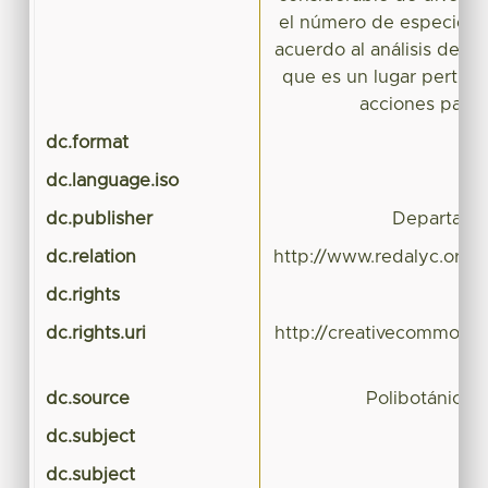
el número de especies;
acuerdo al análisis de la 
que es un lugar pertur
acciones para 
dc.format
dc.language.iso
dc.publisher
Departame
dc.relation
http://www.redalyc.org/r
dc.rights
dc.rights.uri
http://creativecommons.
dc.source
Polibotánica 
dc.subject
dc.subject