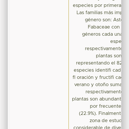
especies por primera vez
Las familias más import
género son: Astera
Fabaceae con 12.9
géneros cada una; d
especies
respectivamente. L
plantas son hi
representando el 82.6% 
especies identifi cadas.
fl oración y fructifi cació
verano y otoño sumand
respectivamente. G
plantas son abundantes 
por frecuentes (
(22.9%). Finalmente s
zona de estudio 
considerable de diversid