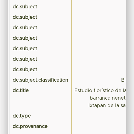
dc.subject
dc.subject
dc.subject
dc.subject
dc.subject
dc.subject
dc.subject
E
dc.subject.classification
BIOL
dc.title
Estudio florístico de la p
barranca nenetzin
Ixtapan de la sal, 
dc.type
dc.provenance