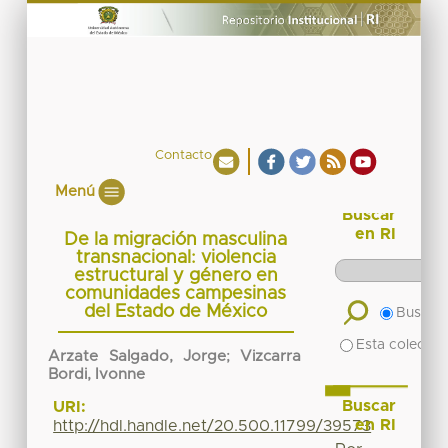
Contacto
Menú
Buscar
en RI
De la migración masculina
transnacional: violencia
estructural y género en
comunidades campesinas
del Estado de México
Buscar 
Esta colecció
Arzate Salgado, Jorge
;
Vizcarra
Bordi, Ivonne
Buscar
URI:
en RI
http://hdl.handle.net/20.500.11799/39573