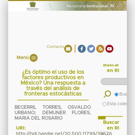
Contacto
Menú
Buscar
en RI
¿Es óptimo el uso de los
factores productivos en
México? Una respuesta a
través del análisis de
fronteras estocásticas
Buscar 
Esta colecció
BECERRIL TORRES, OSVALDO
URBANO
;
DEMUNER FLORES,
MARIA DEL ROSARIO
Buscar
en RI
URI:
http://hdl.handle.net/20.500.11799/39576