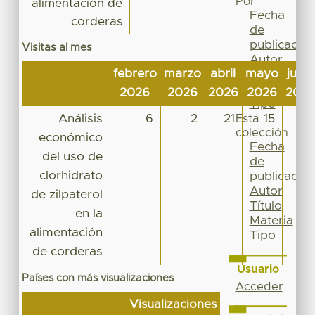
Por
alimentación de
Fecha
corderas
de
publicación
Visitas al mes
Autor
febrero
marzo
abril
mayo
junio
Título
Materia
2026
2026
2026
2026
202
Tipo
Análisis
6
2
21
15
15
Esta
colección
económico
Fecha
del uso de
de
clorhidrato
publicación
Autor
de zilpaterol
Título
en la
Materia
alimentación
Tipo
de corderas
Usuario
Países con más visualizaciones
Acceder
Visualizaciones