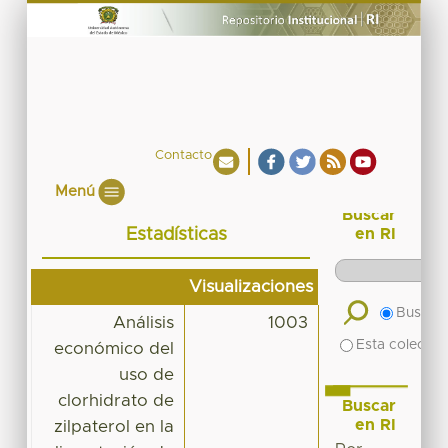
Contacto
Menú
Buscar
Estadísticas
en RI
Visualizaciones
Buscar 
Análisis
1003
Esta colecció
económico del
uso de
clorhidrato de
Buscar
en RI
zilpaterol en la