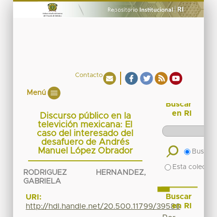
Contacto
Menú
Buscar
en RI
Discurso público en la
televición mexicana: El
caso del interesado del
desafuero de Andrés
Manuel López Obrador
Buscar 
Esta colecció
RODRIGUEZ HERNANDEZ,
GABRIELA
Buscar
URI:
en RI
http://hdl.handle.net/20.500.11799/39586